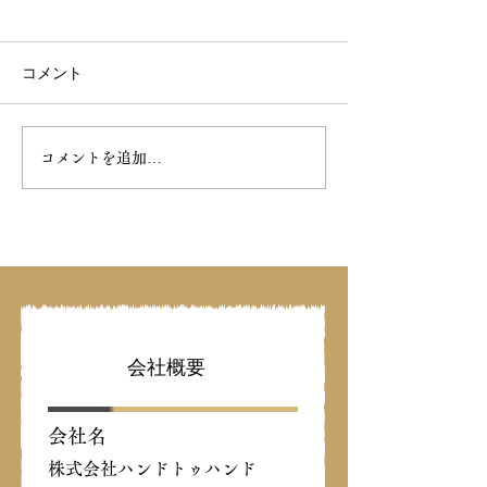
コメント
完売について
表彰されました❢
コメントを追加…
​会社概要
会社名
株式会社ハンドトゥハンド