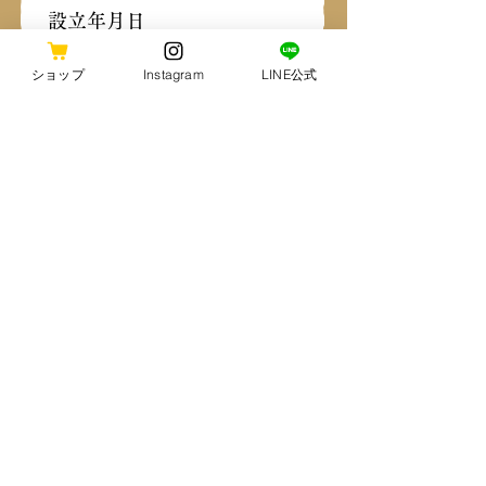
設立年月日
2021年12月10日
ショップ
Instagram
LINE公式
所在地
静岡県浜松市中央区福塚町 291 番地
代表取締役
松本 守弘
事業内容
農産物の生産・加工・流通・販売