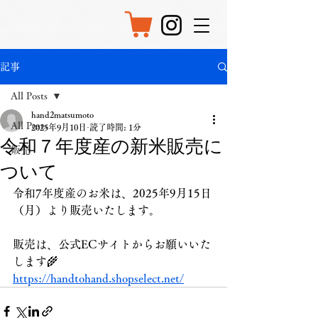
記事
All Posts
hand2matsumoto
All Posts
2025年9月10日
読了時間: 1分
令和７年度産の新米販売に
販売
ついて
令和7年度産のお米は、2025年9月15日
（月）より販売いたします。
販売は、公式ECサイトからお願いいた
します🌾
https://handtohand.shopselect.net/